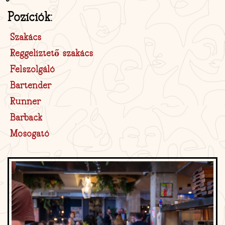
Pozíciók:
Szakács
Reggeliztető szakács
Felszolgáló
Bartender
Runner
Barback
Mosogató