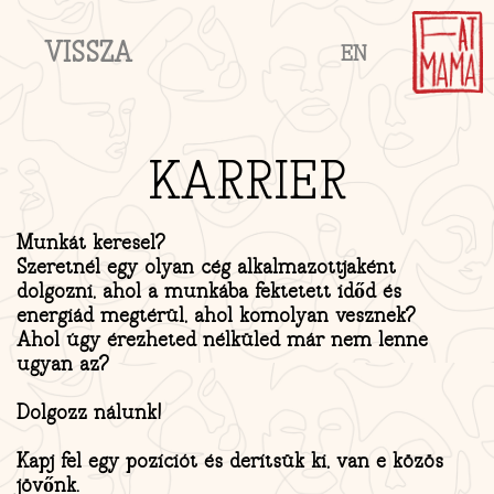
VISSZA
EN
KARRIER
Munkát keresel?
Szeretnél egy olyan cég alkalmazottjaként
dolgozni, ahol a munkába fektetett időd és
energiád megtérül, ahol komolyan vesznek?
Ahol úgy érezheted nélküled már nem lenne
ugyan az?
Dolgozz nálunk!
Kapj fel egy pozíciót és derítsük ki, van e közös
jövőnk.